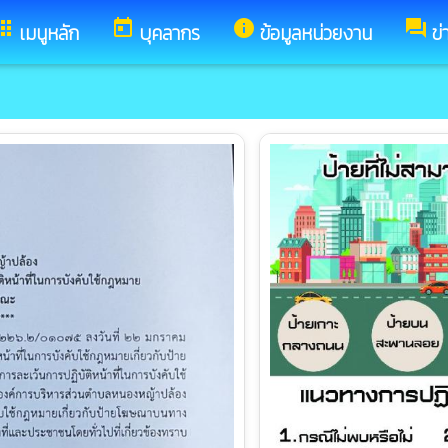
pps
today
info
forum
เมนูหลัก
บุคลากร
ข้อมูลหน่วยงาน
ข่