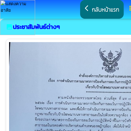
arrow_back_ios
a
กลับหน้าแรก
ประชาสัมพันธ์ต่างๆ
image