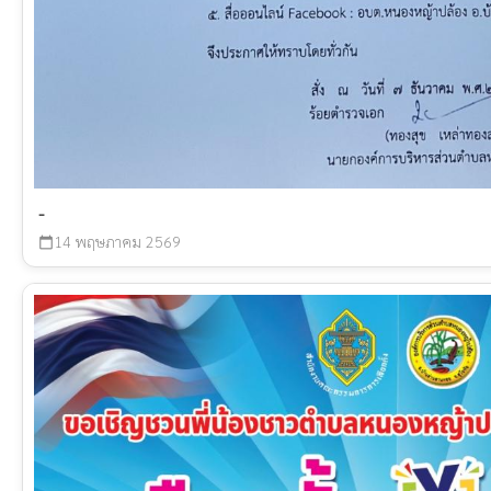
-
14 พฤษภาคม 2569
calendar_today