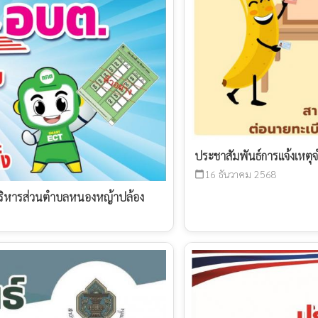
ประชาสัมพันธ์การแจ้งเหตุจำเ
16 ธันวาคม 2568
calendar_today
ารบริหารส่วนตำบลหนองหญ้าปล้อง