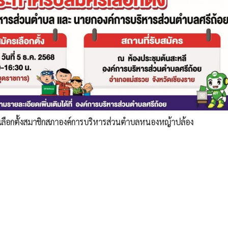
รเลือกตั้งสมาชิกสภาองค์การบริหารส่วนตำบลหนองหญ้าปล้อง