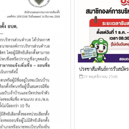
ประชาสัมพันธ์การรับสมัค
29 พฤศจิกายน 2568
calendar_today