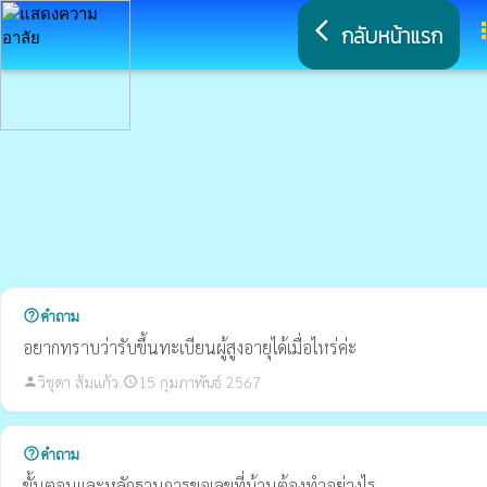
arrow_back_ios
a
กลับหน้าแรก
คำถาม
help_outline
อยากทราบว่ารับขึ้นทะเบียนผู้สูงอายุได้เมื่อไหร่ค่ะ
วิชุดา ส้มแก้ว
15 กุมภาพันธ์ 2567
person
schedule
คำถาม
help_outline
ขั้นตอนและหลักฐานการขอเลขที่บ้านต้องทำอย่างไร