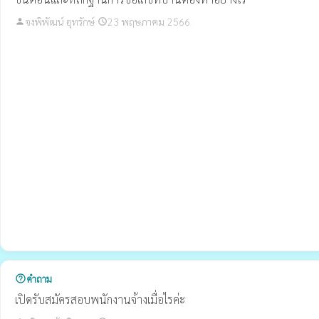
จงพิพัฒน์ อุทรักษ์
23 พฤษภาคม 2566
person
schedule
คำถาม
help_outline
เปิดรับสมัครสอบพนักงานจ้างเมื่อไรค่ะ