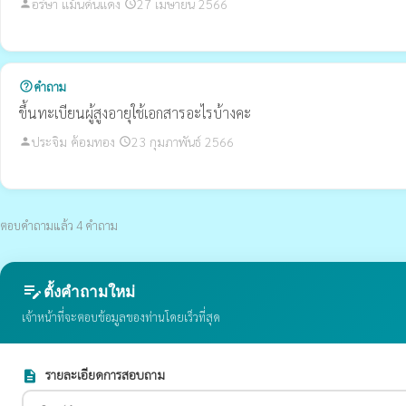
อริษา แม้นดินแดง
27 เมษายน 2566
person
schedule
คำถาม
help_outline
ขึ้นทะเบียนผู้สูงอายุใช้เอกสารอะไรบ้างคะ
ประจิม ค้อมทอง
23 กุมภาพันธ์ 2566
person
schedule
ตอบคำถามแล้ว 4 คำถาม
edit_note
ตั้งคำถามใหม่
เจ้าหน้าที่จะตอบข้อมูลของท่านโดยเร็วที่สุด
รายละเอียดการสอบถาม
description