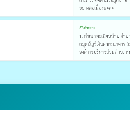
อย่างต่อเนื่องนะคะ
คำตอบ
support_agent
1. สำเนาทะเบียนบ้าน จำน
สมุดบัญชีเงินฝากธนาคาร (
องค์การบริหารส่วนตำบลหน