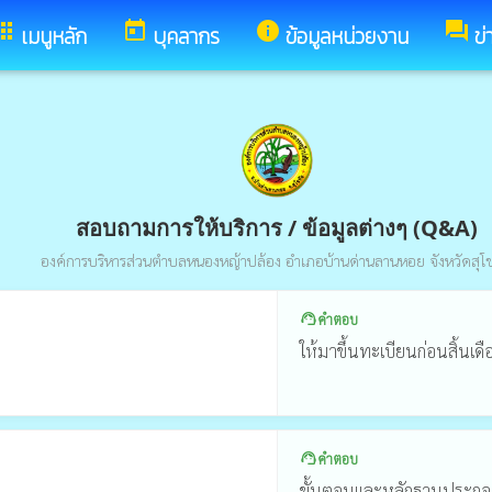
pps
today
info
forum
เมนูหลัก
บุคลากร
ข้อมูลหน่วยงาน
ข่
สอบถามการให้บริการ / ข้อมูลต่างๆ (Q&A)
องค์การบริหารส่วนตำบลหนองหญ้าปล้อง อำเภอบ้านด่านลานหอย จังหวัดสุโ
คำตอบ
support_agent
ให้มาขึ้นทะเบียนก่อนสิ้น
คำตอบ
support_agent
ขั้นตอนและหลักฐานประกอบก