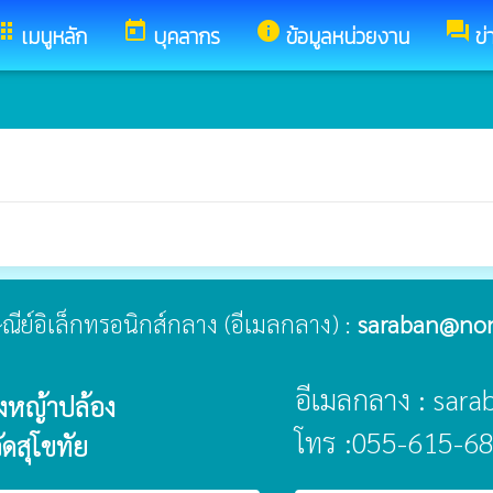
pps
today
info
forum
เมนูหลัก
บุคลากร
ข้อมูลหน่วยงาน
ข่
รษณีย์อิเล็กทรอนิกส์กลาง (อีเมลกลาง) :
saraban@non
อีเมลกลาง : sar
งหญ้าปล้อง
โทร :055-615-68
ดสุโขทัย