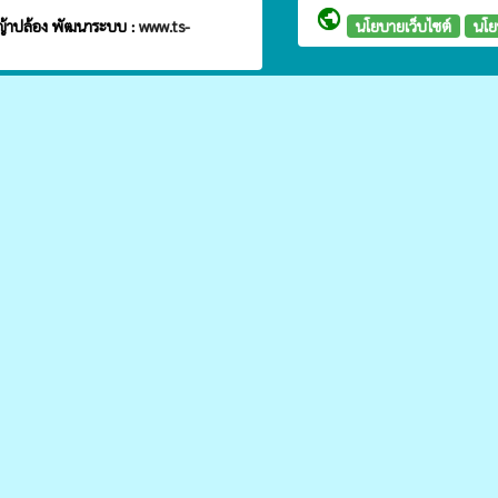
public
ญ้าปล้อง
พัฒนาระบบ :
www.ts-
นโยบายเว็บไซต์
นโย