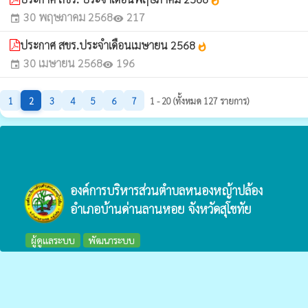
whatshot
30 พฤษภาคม 2568
217
event
visibility
ประกาศ สขร.ประจำเดือนเมษายน 2568
whatshot
30 เมษายน 2568
196
event
visibility
1
2
3
4
5
6
7
1 - 20 (ทั้งหมด 127 รายการ)
องค์การบริหารส่วนตำบลหนองหญ้าปล้อง
อำเภอบ้านด่านลานหอย จังหวัดสุโขทัย
ผู้ดูแลระบบ
พัฒนาระบบ